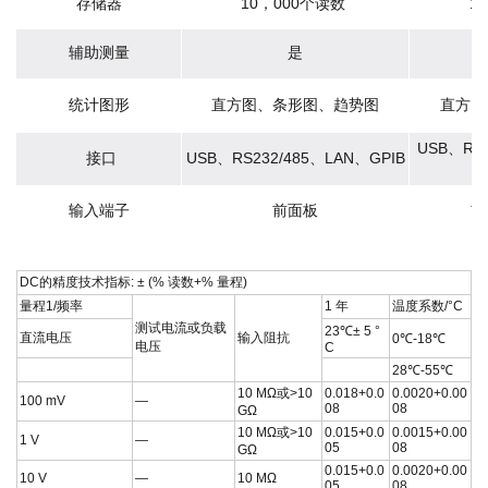
存储器
10，000个读数
1
辅助测量
是
统计图形
直方图、条形图、趋势图
直方图
USB、
RS
接口
USB、
RS
232/485、LAN、GPIB
输入端子
前面板
前
DC的精度技术指标: ± (% 读数+% 量程)
量程1/频率
1 年
温度系数/°C
测试电流或负载
23℃± 5 °
直流电压
输入阻抗
0℃-18℃
电压
C
28℃-55℃
10 MΩ或>10
0.018+0.0
0.0020+0.00
100 mV
—
08
08
GΩ
10 MΩ或>10
0.015+0.0
0.0015+0.00
1 V
—
05
08
GΩ
0.015+0.0
0.0020+0.00
10 V
—
10 MΩ
05
08