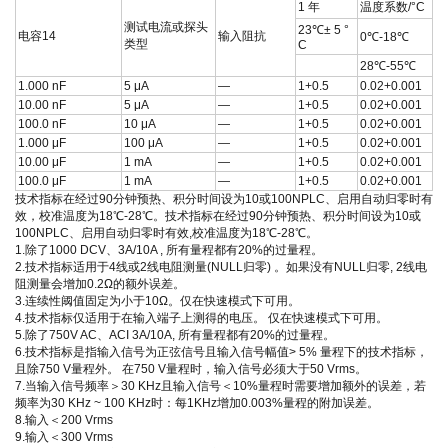
1 年
温度系数/°C
测试电流或探头
23℃± 5 °
电容14
输入阻抗
0℃-18℃
类型
C
28℃-55℃
1.000 nF
5 μA
—
1+0.5
0.02+0.001
10.00 nF
5 μA
—
1+0.5
0.02+0.001
100.0 nF
10 μA
—
1+0.5
0.02+0.001
1.000
μF
100 μA
—
1+0.5
0.02+0.001
10.00
μF
1 mA
—
1+0.5
0.02+0.001
100.0
μF
1 mA
—
1+0.5
0.02+0.001
技术指标在经过90分钟预热、积分时间设为10或100NPLC、启用自动归零时有
效，校准温度为18℃-28℃。技术指标在经过90分钟预热、积分时间设为10或
100NPLC、启用自动归零时有效,校准温度为18℃-28℃。
1.除了1000 DCV、3A/10A , 所有量程都有20%的过量程。
2.技术指标适用于4线或2线电阻测量(NULL归零) 。如果没有NULL归零, 2线电
阻测量会增加0.2Ω的额外误差。
3.连续性阈值固定为小于10Ω。仅在快速模式下可用。
4.技术指标仅适用于在输入端子上测得的电压。 仅在快速模式下可用。
5.除了750V AC、ACI 3A/10A, 所有量程都有20%的过量程。
6.技术指标是指输入信号为正弦信号且输入信号幅值> 5% 量程下的技术指标，
且除750 V量程外。 在750 V量程时，输入信号必须大于50 Vrms。
7.当输入信号频率＞30 KHz且输入信号＜10%量程时需要增加额外的误差，若
频率为30 KHz ~ 100 KHz时：每1KHz增加0.003%量程的附加误差。
8.输入＜200 Vrms
9.输入＜300 Vrms