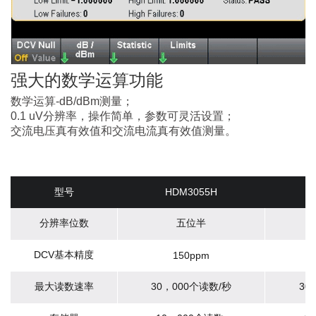
强大的数学运算功能
数学运算-dB/dBm测量；
0.1 uV分辨率，操作简单，参数可灵活设置；
交流电压真有效值和交流电流真有效值测量。
型号
HDM3055H
分辨率位数
五位半
DCV基本精度
150ppm
最大读数速率
30，000个读数/秒
30