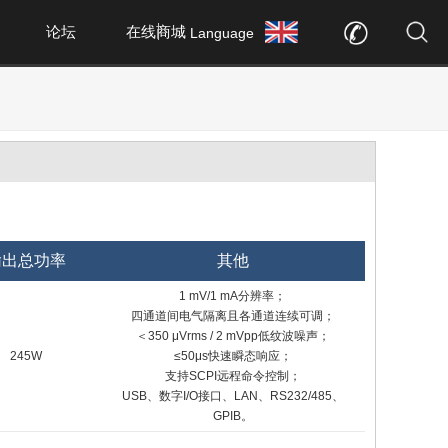
论坛
在线商城
Language
输出总功率
其他
1 mV/1 mA分辨率；
四通道间电气隔离且各通道连续可调；
＜350 μVrms / 2 mVpp低纹波噪声；
245W
≤50μs快速瞬态响应；
支持SCPI远程命令控制；
USB、数字I/O接口、LAN、RS232/485、
GPIB。