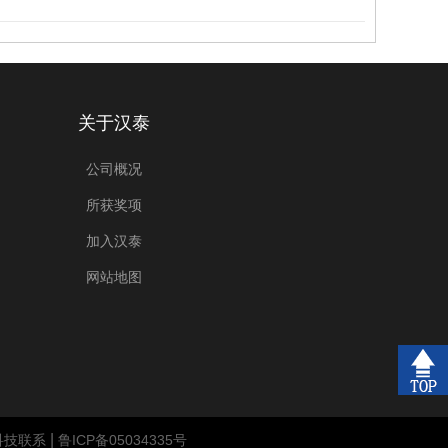
关于汉泰
公司概况
所获奖项
加入汉泰
网站地图
|
科技联系
鲁ICP备05034335号