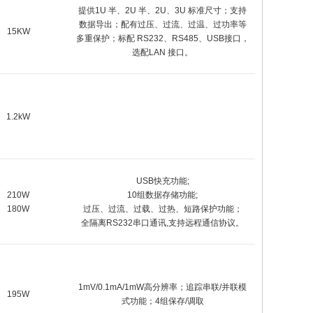
提供1U 半、2U 半、2U、3U 标准尺寸；支持
数据导出；配有过压、过流、过温、过功率等
15KW
多重保护；标配 RS232、RS485、USB接口，
选配LAN 接口。
1.2kW
USB快充功能;
210W
10组数据存储功能;
180W
过压、过流、过载、过热、短路保护功能；
全隔离RS232串口通讯,支持远程通信协议。
1mV/0.1mA/1mW高分辨率；追踪串联/并联模
195W
式功能；4组保存/调取