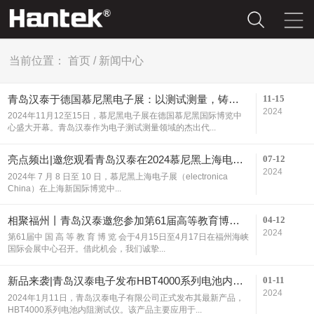
当前位置：
首页
/
新闻中心
11-15
青岛汉泰于德国慕尼黑电子展：以测试测量，铸合作之路！
2024
2024年11月12至15日，慕尼黑电子展在德国慕尼黑国际博览中
心盛大开幕。青岛汉泰作为电子测试测量领域的杰出代...
07-12
亮点频出|邀您观看青岛汉泰在2024慕尼黑上海电子展的精彩瞬间
2024
2024年 7 月 8 日至 10 日，慕尼黑上海电子展（electronica
China）在上海新国际博览中...
04-12
相聚福州丨青岛汉泰邀您参加第61届高等教育博览会
2024
第61届中 国 高 等 教 育 博 览 会于4月15日至4月17日在福州海峡
国际会展中心召开。借此机会，我们诚挚...
01-11
新品来袭|青岛汉泰电子发布HBT4000系列电池内阻测试仪，助力新能源产业质量提升
2024
2024年1月11日，青岛汉泰电子有限公司正式发布其最新产品，
HBT4000系列电池内阻测试仪。该产品主要应用于...