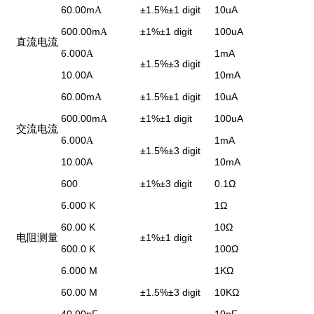
60.00m
±
1.5%
±
1 digit
10uA
A
600.00m
±
1%
±
1 digit
100uA
A
直流电流
6.000
1mA
A
±
1.5%
±
3 digit
10.00A
10mA
60.00m
±
1.5%
±
1 digit
10uA
A
600.00m
±
1%
±
1 digit
100uA
A
交流电流
6.000
1mA
A
±
1.5%
±
3 digit
10.00A
10mA
600
±
1%
±
3 digit
0.1
Ω
6.000 K
1
Ω
60.00 K
10
Ω
电阻测量
±
1%
±
1 digit
600.0 K
100
Ω
6.000 M
1K
Ω
60.00 M
±
1.5%
±
3 digit
10K
Ω