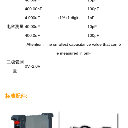
40.00nF
10pF
400.00nF
100pF
4.000uF
±
1%
±
1 digit
1nF
电容测量
40.00uF
10pF
400.0uF
100pF
Attention: The smallest capacitance value that can b
e measured in 5nF
二极管测
0V~2.0V
量
标准配件: