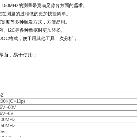
、
150MHz
的测量带宽满足你各方面的需求。
您在测量的过程做的更加快捷简单。
据宽度等多种触发方式，方便易用。
PI
、
I2C
等多种数据时更加轻松。
,DOC
格式，便于用其他工具二次分析；
界面，易于使用
；
32
200K(C=10p)
-6V~60V
-6V~6V
400MHz
150MHz
2ns