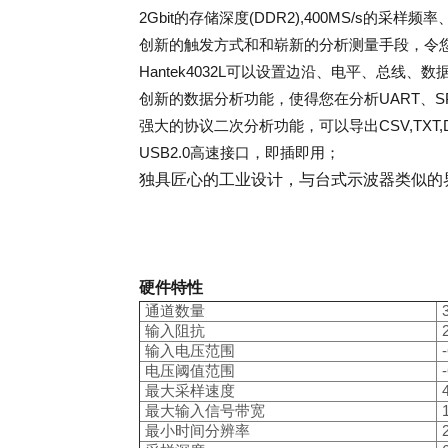
2Gbit
的存储深度
(DDR2),400MS/s
的采样频率
创新的触发方式和和崭新的分析测量手段，令
Hantek4032L
可以设置边沿、电平、总线、数
创新的数据分析功能，使得您在分析
UART
、
S
强大的协议二次分析功能，可以导出
CSV,TXT
USB2.0
高速接口，即插即用；
独具匠心的工业设计，与台式示波器类似的
硬件特性
通道数量
输入阻抗
输入电压范围
电压阈值范围
最大采样速度
最大输入信号带宽
最小时间分辨率