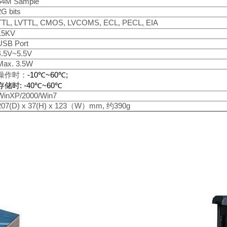
64M
Sample
2G
bits
TTL, LVTTL, CMOS, LVCOMS, ECL, PECL, EIA
15KV
USB
Port
4.5V~5.5V
Max. 3.5W
操作时：
-10
℃
~
60
℃
;
存储时
:
-40
℃
~
60
℃
WinXP/2000/Win7
207(D) x 37(H) x 123
（
W
）
mm,
约
390g