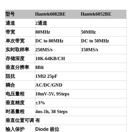
型号
Hantek6082BE
Hantek6052BE
通道
2
通道
带宽
80MHz
50MHz
单次带宽
DC to 80MHz
DC to 50MHz
实时取样率
250MS/s
150MS/s
存储深度
10K-64KB/CH
垂直分辨率
8Bit
阻抗
1MΩ 25pF
耦合
AC/DC/GND
电压量程
10mV-5V, 9Steps
垂直精度
±3%
时基量程
4ns-1h, 38 Steps
垂直位置可调
有
输入保护
Diode
嵌位