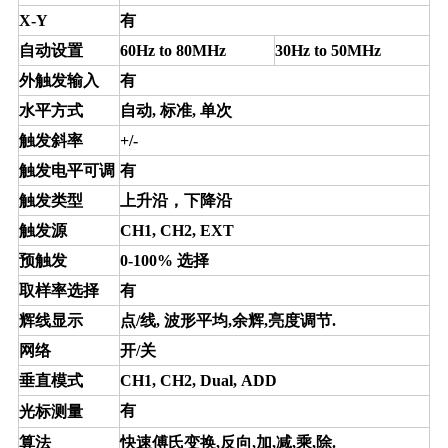
X-Y
有
自动设置
60Hz to 80MHz
30Hz to 50MHz
外触发输入
有
水平方式
自动, 标准, 单次
触发斜率
+/-
触发电平可调
有
触发类型
上升沿，下降沿
触发源
CH1, CH2, EXT
预触发
0-100%
选择
取样率选择
有
辉线显示
点/线, 波形平均,余辉,亮度调节.
网络
开/关
垂直模式
CH1, CH2, Dual, ADD
有
光标测量
算法
快速傅氏变换,反向,加,减,乘,除.