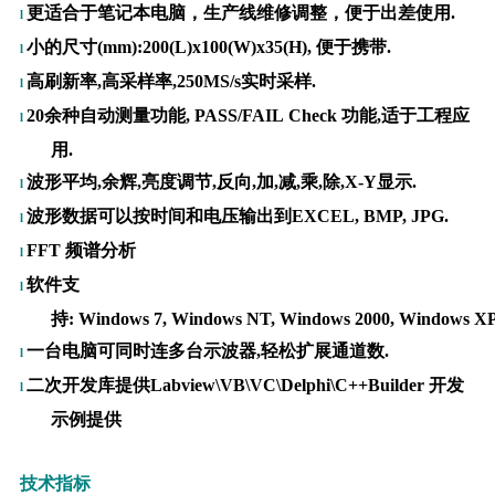
更适合于笔记本电脑，生产线维修调整，便于出差使用.
l
小的尺寸
(mm):200(L)x100(W)x35(H),
便于携带.
l
高刷新率,高采样率,
250MS/s
实时采样.
l
20余种自动测量功能,
PASS/FAIL Check
功能,适于工程应
l
用.
波形平均,余辉,亮度调节,反向,加,减,乘,除,X-Y显示.
l
波形数据可以按时间和电压输出到
EXCEL,
BMP,
JPG.
l
FFT 频谱分析
l
软件支
l
持:
Windows 7, Windows NT, Windows 2000, Windows X
一台电脑可同时连多台示波器,轻松扩展通道数.
l
二次开发库提供
Labview\VB\VC\Delphi\C++Builder
开发
l
示例提供
技术指标