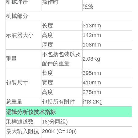
机械冲击
操作时
弦波
机械部分
313mm
长度
142mm
示波器大小
高度
108mm
厚度
不包括包装以及
2.08Kg
重量
配件的重量
395mm
长度
410mm
包装尺寸
宽度
275mm
高度
3.2Kg
总重量
包括所有附件
约
逻辑分析仪技术指标
)
采样通道数
16(
分两组
200K (C=10p)
最大输入阻抗