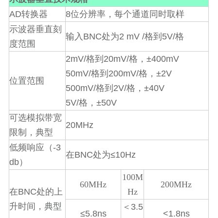
AD
8
转换器
位分辨率，每个通道同时取样
示波器垂直刻
BNC
2 mV /
5V/
输入
处为
格到
格
度范围
2mV/
20mV/
±400mV
格到
格，
50mV/
200mV/
±2V
格到
格，
位置范围
500mV/
2V/
±40V
格到
格，
5V/
±50V
格，
可选模拟带宽
20MHz
限制，典型
-3
低频响应（
BNC
≤10Hz
在
处为
db
）
100M
60MHz
200MHz
BNC
在
处的上
Hz
升时间，典型
3.5
＜
≤5.8ns
<1.8ns