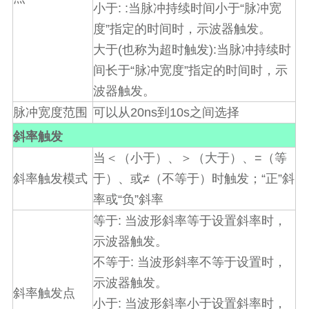
: :
“
小于
当脉冲持续时间
小
于
脉冲宽
”
度
指定的时间时，示波器触发。
(
):
大于
也称为超时触发
当脉冲持续时
“
”
间长于
脉冲宽度
指定的时间时，示
波器触发。
20ns
10s
脉冲宽度范围
可以从
到
之间选择
斜率触发
=
当＜（小于）、＞（大于）、
（等
≠
“
”
斜率触发模式
于）、或
（不等于）时触发；
正
斜
“
”
率或
负
斜率
:
等于
当波形斜率等于设置斜率时，
示波器触发。
:
不等于
当波形斜率不等于设置时，
示波器触发。
斜率触发点
:
小于
当波形斜率小于设置斜率时，