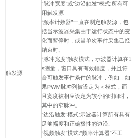
“
”
“
”
:
脉冲宽度
或
边沿触发
模式
所有可
用触发源
“
”
频率计数器
一直在测定触发源，包
括当示波器采集由于运行状态中的变
化而暂停时，或当单次事件采集己经
结束时。
“
”
1
脉冲宽度
触发模式，示波器计算在
s
测量，窗口具有有效幅度，并且符
触发源
合可触发事件条件的脉冲，例如，如
PWM
果
脉冲列被设定为＜模式，而
且宽度被相应设定为较小的时间时，
其中的窄脉冲。
“
”
:
边沿触发
模式
示波器计算所有具有
足够幅度和正确极性的边沿。
“
”
:“
”
视频触发
模式
频率计算器
不工