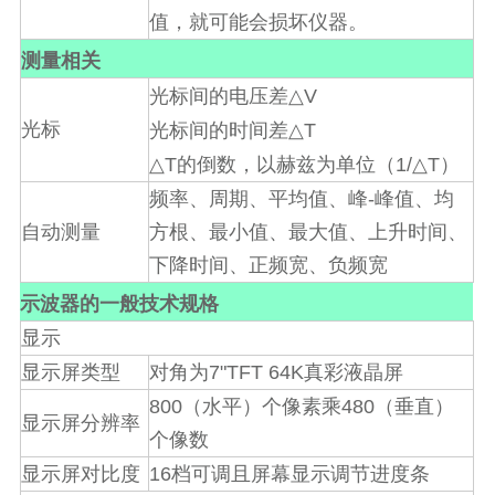
值，就可能会损坏仪器。
测量相关
△
V
光标间的电压差
△
光标
T
光标间的时间差
△
△
T
1/
T
的倒数，以赫兹为单位（
）
-
频率、周期、平均值、峰
峰值、均
自动测量
方根、最小值、最大值、上升时间、
下降时间、正频宽、负频宽
示波器的一般技术规格
显示
7"TFT 64K
显示屏类型
对角为
真彩液晶屏
800
480
（水平）个像素乘
（垂直）
显示屏分辨率
个像数
16
显示屏对比度
档可调且屏幕显示调节进度条