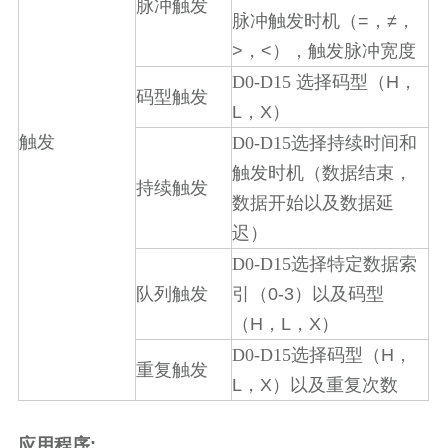
脉冲触发
=
≠
脉冲触发时机（
，
，
>
<
，
），触发脉冲宽度
H
D0-D15
选择码型（
，
码型触发
L
X
，
）
触发
D0-D15
选择持续时间和
触发时机（数据结束，
持续触发
数据开始以及数据延
迟）
D0-D15
选择特定数据索
0-3
队列触发
引（
）以及码型
H
L
X
（
，
，
）
H
D0-D15
选择码型（
，
重复触发
L
X
，
）以及重复次数
应用程序: