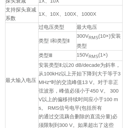
1X
10X
探头衰减
、
支持探头衰减
1X
10X
100X
1000X
、
、
、
系数
过电压类型
最大电压
300V
(10×)
安装
RMS
类型
Ⅰ
和类型
Ⅱ
类型
150V
(1×)
类型
Ⅲ
RMS
;
20 dB/decade
安装类型
Ⅱ
以
为斜率，
100kHz
3
从
以上开始下降到大于等于
最大输入电压
MHz*
13 V
时的交流峰值
。对于非正
450 V
300
弦波形，峰值必须小于
。
V
100 m
以上的偏移持续时间应小于
s
RMS
(
。
信号电平
包括所有
)
的通过交流藕合删除的直流分量
必
300 V
须限制到
。如果超出了这些