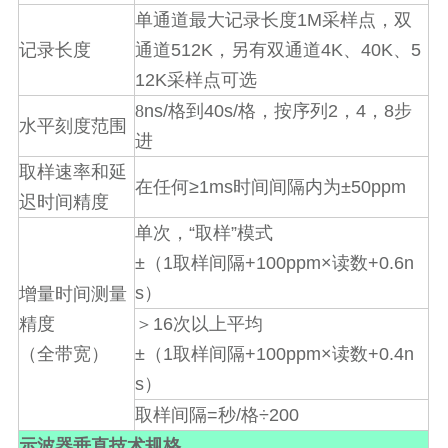
1M
单通道最大记录长度
采样点，双
512K
4K
40K
5
记录长度
通道
，另有双通道
、
、
12K
采样点可选
ns/
40s/
2
4
8
8
格到
格，按序列
，
，
步
水平刻度范围
进
取样速率和延
≥1ms
±50ppm
在任何
时间间隔内为
迟时间精度
“
”
单次，
取样
模式
±
1
+100ppm×
+0.6n
（
取样间隔
读数
s
）
增量时间测量
16
精度
＞
次以上平均
±
1
+100ppm×
+0.4n
（全带宽）
（
取样间隔
读数
s
）
=
/
÷200
取样间隔
秒
格
示波器垂直技术规格