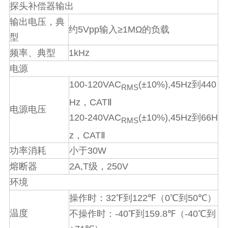
探头补偿器输出
输出电压，典
5Vpp
≥1MΩ
约
输入
的负载
型
1kHz
频率、典型
电源
100-120VAC
(±10%),45Hz
440
到
RMS
Hz
CAT
，
Ⅱ
电源电压
120-240VAC
(±10%),45Hz
66H
到
RMS
z
CAT
，
Ⅱ
30W
功率消耗
小于
2A,T
250V
熔断器
级，
环境
32
122
0
50
操作时：
℉
到
℉
（
℃
到
℃
）
温度
-40
159.8
-40
不操作时：
℉
到
℉
（
℃
到