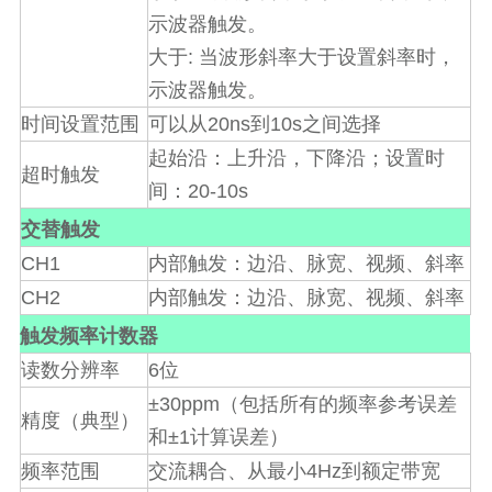
示波器触发。
:
大于
当波形斜率大于设置斜率时，
示波器触发。
20ns
10s
时间设置范围
可以从
到
之间选择
起始沿：上升沿，下降沿；设置时
超时触发
20-10s
间：
交替触发
CH1
内部触发：边沿、脉宽、视频、斜率
CH2
内部触发：边沿、脉宽、视频、斜率
触发频率计数器
6
读数分辨率
位
±30ppm
（包括所有的频率参考误差
精度（典型）
±1
和
计算误差）
4Hz
频率范围
交流耦合、从最小
到额定带宽