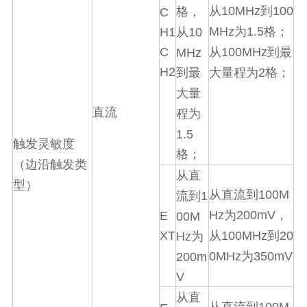
10MHz
100
从
到
C
格，
MHz
1.5
H1
10
为
格；
从
C
100MHz
MHz
从
到最
H2
2
到最
大量程为
格；
大量
直流
程为
1.5
触发灵敏度
格；
（边沿触发类
从直
型）
100M
从直流到
1
流到
Hz
200mV
E
为
，
00M
XT
100MHz
20
Hz
从
到
为
0MHz
350mV
200m
为
V
从直
100M