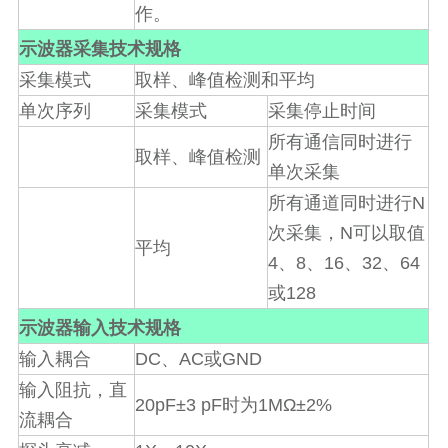
作。
示波器采集技术规格
采集模式
取样、峰值检测和平均
单次序列
采集模式
采集停止时间
所有通信同时进行
取样、峰值检测
单次采集
N
所有通道同时进行
N
次采集，
可以取值
平均
4
8
16
32
64
、
、
、
、
128
或
示波器输入技术规格
DC
AC
GND
输入耦合
、
或
输入阻抗，直
20pF±3 pF
1MΩ±2%
时为
流耦合