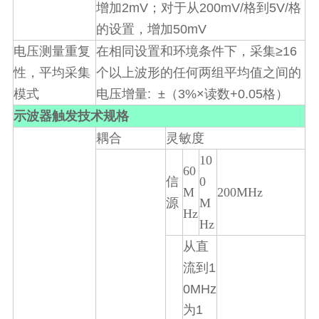
2mV
200mV/
5V/
增加
；对于从
格到
格
50mV
的设置，增加
≥16
电压测量重复
在相同设置和环境条件下，采集
性，平均采集
个以上波形的任何两组平均值之间的
:
±
3%×
+0.05
模式
电压增量
（
读数
格）
示波器触发技术规格
耦合
灵敏度
10
60
信
0
M
200MHz
源
M
Hz
Hz
从直
1
流到
0MHz
1
为