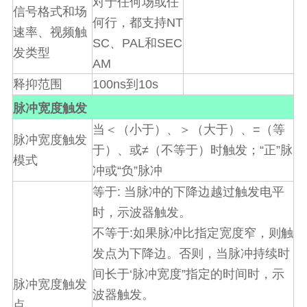
对于任何场或任
信号格式和场
NT
何行，都支持
速率、视频触
SC
PAL
SEC
、
和
发类型
AM
100ns
10s
释抑范围
到
脉冲宽度触发
=
当＜（小于）、＞（大于）、
（等
脉冲宽度触发
≠
“
”
于）、或
（不等于）时触发；
正
脉
模式
“
”
冲或
负
脉冲
:
等于
当脉冲的下降边越过触发电平
时，示波器触发。
:
不等于
如果脉冲比指定宽度窄，则触
发点为下降边。否则，当脉冲持续时
‘
”
间长于
脉冲宽度
指定的时间时，示
脉冲宽度触发
波器触发。
点