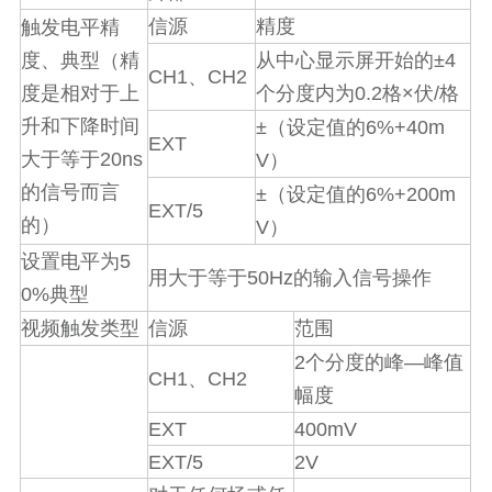
信源
精度
触发电平精
±4
度、典型（精
从中心显示屏开始的
CH1
CH2
、
0.2
×
/
度是相对于上
个分度内为
格
伏
格
升和下降时间
±
6%+40m
（设定值的
EXT
20ns
大于等于
V
）
的信号而言
±
6%+200m
（设定值的
EXT/5
的）
V
）
5
设置电平为
50Hz
用大于等于
的输入信号操作
0%
典型
视频触发类型
信源
范围
2
—
个分度的峰
峰值
CH1
CH2
、
幅度
EXT
400mV
EXT/5
2V