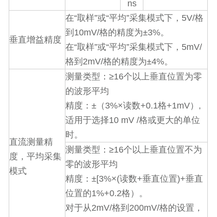
ns
“
”
“
”
5V/
在
取样
或
平均
采集模式下，
格
10mV/
±3%
到
格的精度为
。
垂直增益精度
“
”
“
”
5mV/
在
取样
或
平均
采集模式下，
2mV/
±4%
格到
格的精度为
。
≥16
测量类型：
个以上垂直位置为零
的波形平均
±
3%×
+0.1
+1mV
,
精度：
（
读数
格
）
10 mV /
适用于选择
格或更大的单位
时。
直流测量精
≥16
测量类型：
个以上垂直位置不为
度，平均采集
零的波形平均
模式
±[3%×(
+
)+
精度：
读数
垂直位置
垂直
1%+0.2
位置的
格）。
2mV/
200mV/
对于从
格到
格的设置，