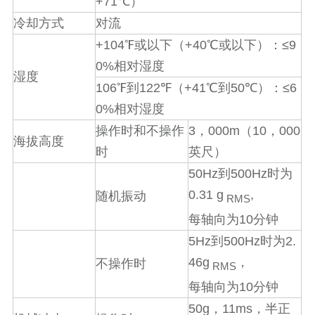
+71
℃
）
冷却方式
对流
+104
+40
≤9
℉
或以下（
℃
或以下）：
0%
相对湿度
湿度
106
122
+41
50
≤6
℉
到
℉
（
℃
到
℃
）：
0%
相对湿度
3
000m
10
000
操作时和不操作
，
（
，
海拔高度
时
英尺）
50Hz
500Hz
到
时为
0.31 g
,
随机振动
RMS
10
每轴向为
分钟
5Hz
500Hz
2.
到
时为
46g
，
不操作时
RMS
10
每轴向为
分钟
50g
11ms
，
，半正