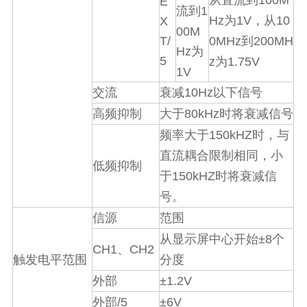
从直流到
E
1
流到
Hz
1V
10
X
为
，从
00M
T/
0MHz
200MH
到
Hz
为
5
z
1.75V
为
1V
10Hz
交流
衰减
以下信号
80kHz
高频抑制
大于
时将衰减信号
150kHZ
频率大于
时，与
直流耦合限制相同，小
低频抑制
150kHZ
于
时将衰减信
号。
信源
范围
±8
从显示屏中心开始
个
CH1
CH2
、
触发电平范围
分度
±1.2V
外部
/5
±6V
外部