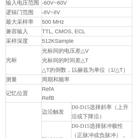
-60V~60V
输入电压范围
-
V~
V
逻辑门范围
8
8
500 MHz
最大采样率
TTL, CMOS, ECL
兼容输入
512KSample
采样深度
△
V
光标间的电压差
△
光标
T
光标间的时间差
△
△
T
1/
T
的倒数，以赫兹为单位（
）
测量
周期和频率
RefA
记忆位置
RefB
D0-D15
选择斜率（上升
边沿触发
沿或下降沿）
D0-D15
选择脉冲极性
（正脉冲或负脉冲），