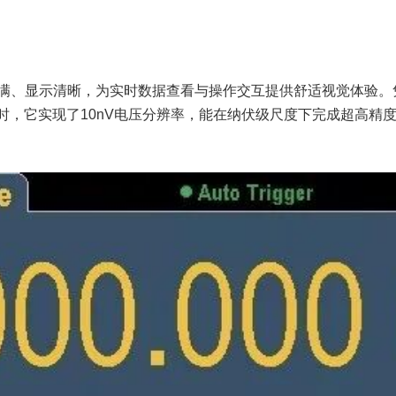
彩饱满、显示清晰，为实时数据查看与操作交互提供舒适视觉体验。
时，它实现了10nV电压分辨率，能在纳伏级尺度下完成超高精