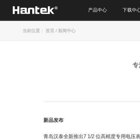
产品中心
下载中
当前位置：
首页
/
新闻中心
专
新品发布
青岛汉泰全新推出7 1/2 位高精度专用电压表