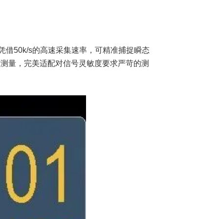
凭借50k/s的高速采集速率，可精准捕捉瞬态
度测量，完美适配对信号灵敏度要求严苛的测