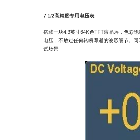
7 1/2高精度专用电压表
搭载一块4.3英寸64K色TFT液晶屏，色
电压，不放过任何转瞬即逝的波形细节。同
试场景。