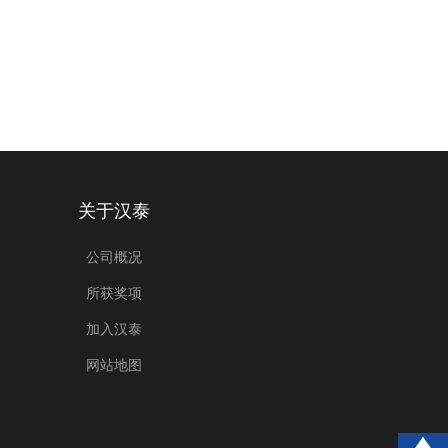
关于汉泰
公司概况
所获奖项
加入汉泰
网站地图