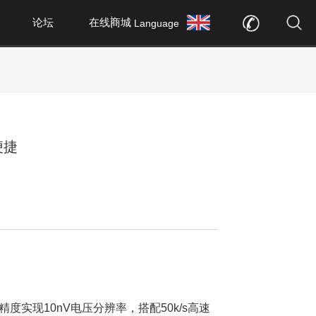
论坛
在线商城
Language
便捷
精度实现10nV电压分辨率，搭配50k/s高速