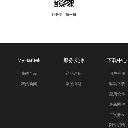
想分享，扫一扫
MyHantek
服务支持
下载中心
我的产品
产品注册
用户手册
我的新闻
常见问题
驱动下载
应用软件
最新固件
二次开发
附件资料