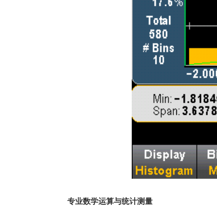
专业数学运算与统计测量